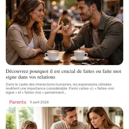
Découvrez pourquoi il est crucial de faites ou faite moi
signe dans vos relations
Dans le cadre des interactions humaines, les expressions utilisées
revêtent une importance considérable. Parmi celles-ci, « faites-moi
signe » et « faites-moi » parviennent
…
Parents
11 avril 2026