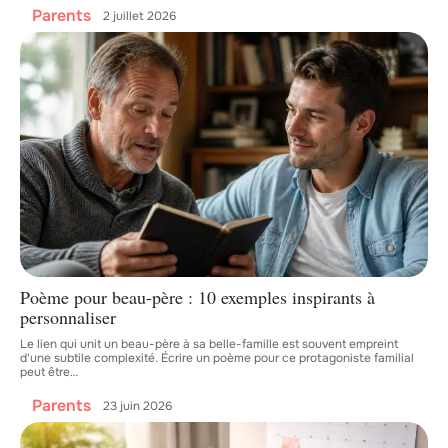
Parents
2 juillet 2026
Poème pour beau-père : 10 exemples inspirants à
personnaliser
Le lien qui unit un beau-père à sa belle-famille est souvent empreint
d'une subtile complexité. Écrire un poème pour ce protagoniste familial
peut être
…
Parents
23 juin 2026