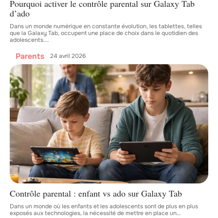
Pourquoi activer le contrôle parental sur Galaxy Tab
d’ado
Dans un monde numérique en constante évolution, les tablettes, telles
que la Galaxy Tab, occupent une place de choix dans le quotidien des
adolescents.
…
Parents
24 avril 2026
Contrôle parental : enfant vs ado sur Galaxy Tab
Dans un monde où les enfants et les adolescents sont de plus en plus
exposés aux technologies, la nécessité de mettre en place un
…