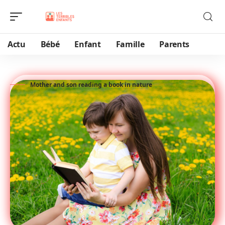
Actu
Bébé
Enfant
Famille
Parents
Mother and son reading a book in nature