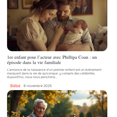
1er enfant pour l’acteur avec Phillipa Coan : un
épisode dans la vie familiale
L’annonce de la naissance d’un premier enfant est un événement
marquant dans la vie de quiconque, y compris des célébrités.
Aujourd’hui, nous nous penchons
…
Bébé
8 novembre 2025