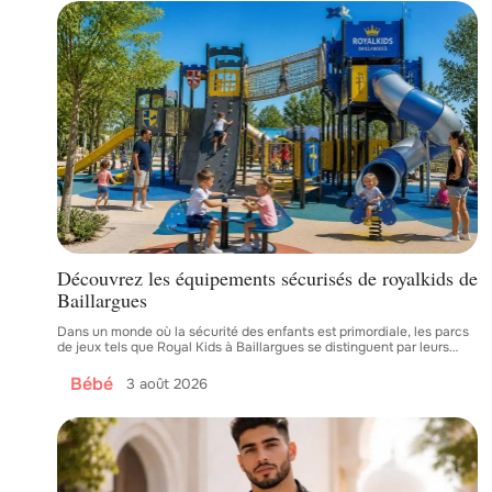
Découvrez les équipements sécurisés de royalkids de
Baillargues
Dans un monde où la sécurité des enfants est primordiale, les parcs
de jeux tels que Royal Kids à Baillargues se distinguent par leurs
…
Bébé
3 août 2026