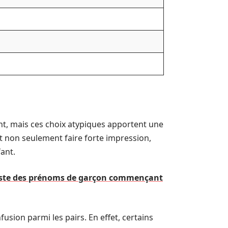
t, mais ces choix atypiques apportent une
t non seulement faire forte impression,
fant.
 liste des prénoms de garçon commençant
usion parmi les pairs. En effet, certains