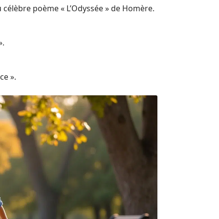
u célèbre poème « L’Odyssée » de Homère.
».
ce ».