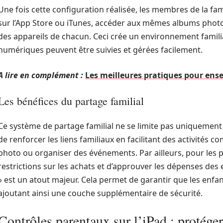
Une fois cette configuration réalisée, les membres de la fa
sur l’App Store ou iTunes, accéder aux mêmes albums photo et
des appareils de chacun. Ceci crée un environnement familia
numériques peuvent être suivies et gérées facilement.
A lire en complément :
Les meilleures pratiques pour ense
Les bénéfices du partage familial
Ce système de partage familial ne se limite pas uniquement à
de renforcer les liens familiaux en facilitant des activit
photo ou organiser des événements. Par ailleurs, pour les pa
restrictions sur les achats et d’approuver les dépenses des
» est un atout majeur. Cela permet de garantir que les enfan
ajoutant ainsi une couche supplémentaire de sécurité.
Contrôles parentaux sur l’iPad : protéger