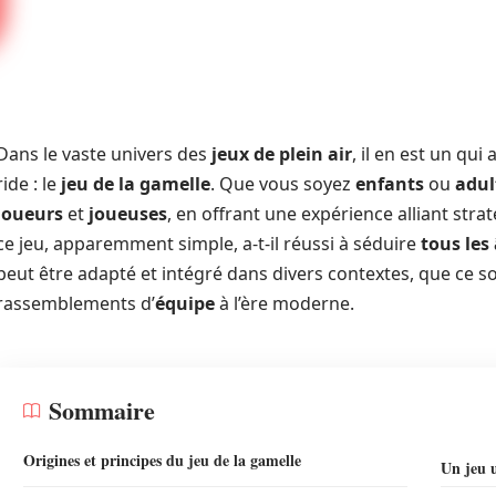
Dans le vaste univers des
jeux de plein air
, il en est un qu
ride : le
jeu de la gamelle
. Que vous soyez
enfants
ou
adul
joueurs
et
joueuses
, en offrant une expérience alliant str
ce jeu, apparemment simple, a-t-il réussi à séduire
tous les
peut être adapté et intégré dans divers contextes, que ce s
rassemblements d’
équipe
à l’ère moderne.
Sommaire
Origines et principes du jeu de la gamelle
Un jeu u