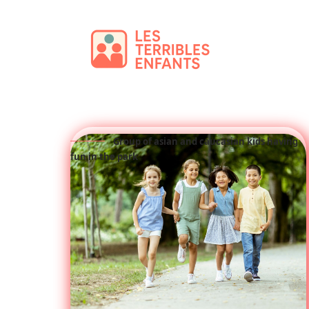
Group of asian and caucasian kids having
fun in the park