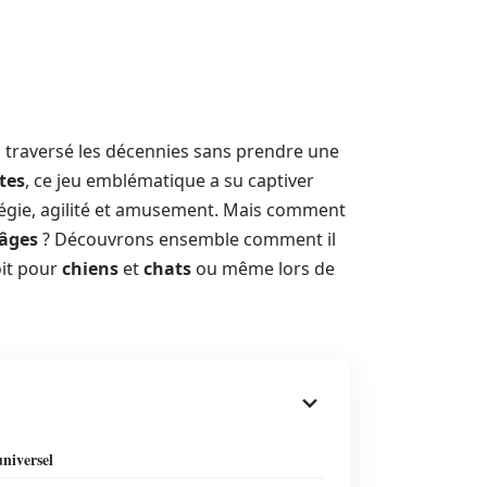
i a traversé les décennies sans prendre une
tes
, ce jeu emblématique a su captiver
atégie, agilité et amusement. Mais comment
 âges
? Découvrons ensemble comment il
oit pour
chiens
et
chats
ou même lors de
niversel