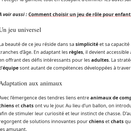
A voir aussi :
Comment choisir un jeu de rôle pour enfant 
Un jeu universel
La beauté de ce jeu réside dans sa
simplicité
et sa capacité
tranches d’âge. En adaptant les
règles
, il devient accessible
en offrant des défis intéressants pour les
adultes
. La strat
d’
équipe
sont autant de compétences développées à travers
Adaptation aux animaux
Avec l’émergence des tendres liens entre
animaux de com
chiens
et
chats
ont vu le jour. Au lieu d’un ballon, on intro
afin de stimuler leur curiosité et leur instinct de chasse. D’
regorgent de solutions innovantes pour
chiens
et
chats
qui
les amusant.