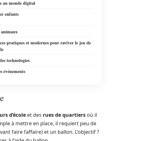
e au monde digital
ur enfants
s animaux
ces pratiques et modernes pour raviver le jeu de
le
 des technologies
es événements
le
urs d’école
et des
rues de quartiers
où il
mple à mettre en place, il requiert peu de
ant faire l’affaire) et un ballon. L’objectif ?
es à l’aide du ballon.