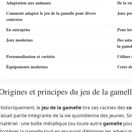
Adaptation aux animaux
De la ru
Comment adapter le jeu de la gamelle pour divers
Jeux po
contextes
En entreprise
Pour le
Jeux modernes
Des astu
la gamel
Personnalisation et variétés
Utiliser
Équipements modernes
Créer d
Origines et principes du jeu de la gamel
Historiquement, le
jeu de la gamelle
tire ses racines des
co
faisait partie intégrante de la vie quotidienne des jeunes. Si
matériel : une boîte métallique (ou toute autre
gamelle
pouv
Protéger la gamelle tout en essayant d’éliminer les adversair