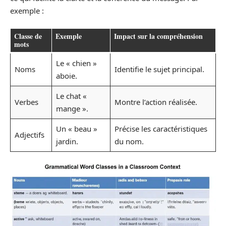
exemple :
Classe de
Exemple
Impact sur la compréhension
mots
Le « chien »
Noms
Identifie le sujet principal.
aboie.
Le chat «
Verbes
Montre l’action réalisée.
mange ».
Un « beau »
Précise les caractéristiques
Adjectifs
jardin.
du nom.