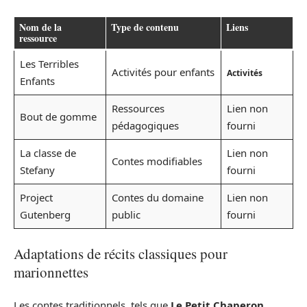
Nom de la
Type de contenu
Liens
ressource
Les Terribles
Activités pour enfants
Activités
Enfants
Ressources
Lien non
Bout de gomme
pédagogiques
fourni
La classe de
Lien non
Contes modifiables
Stefany
fourni
Project
Contes du domaine
Lien non
Gutenberg
public
fourni
Adaptations de récits classiques pour
marionnettes
Les contes traditionnels, tels que
Le Petit Chaperon