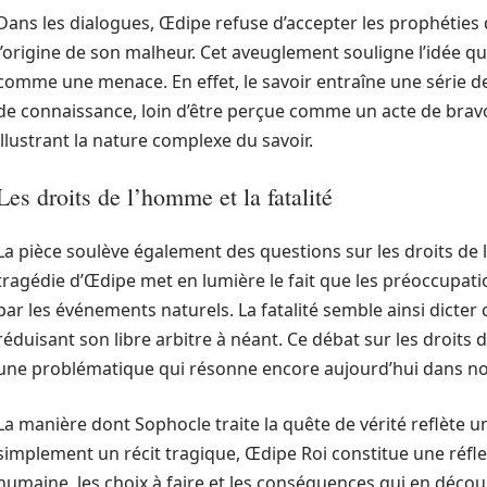
Dans les dialogues, Œdipe refuse d’accepter les prophéties de
l’origine de son malheur. Cet aveuglement souligne l’idée qu
comme une menace. En effet, le savoir entraîne une série 
de connaissance, loin d’être perçue comme un acte de bravo
illustrant la nature complexe du savoir.
Les droits de l’homme et la fatalité
La pièce soulève également des questions sur les droits de 
tragédie d’Œdipe met en lumière le fait que les préoccupati
par les événements naturels. La fatalité semble ainsi dicter
réduisant son libre arbitre à néant. Ce débat sur les droits 
une problématique qui résonne encore aujourd’hui dans not
La manière dont Sophocle traite la quête de vérité reflète u
simplement un récit tragique, Œdipe Roi constitue une réfle
humaine, les choix à faire et les conséquences qui en découl