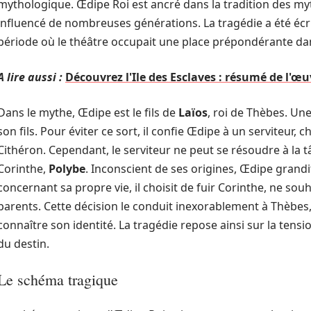
mythologique. Œdipe Roi est ancré dans la tradition des my
influencé de nombreuses générations. La tragédie a été écr
période où le théâtre occupait une place prépondérante dan
A lire aussi :
Découvrez l'Ile des Esclaves : résumé de l'œ
Dans le mythe, Œdipe est le fils de
Laïos
, roi de Thèbes. Une
son fils. Pour éviter ce sort, il confie Œdipe à un serviteur,
Cithéron. Cependant, le serviteur ne peut se résoudre à la tâ
Corinthe,
Polybe
. Inconscient de ses origines, Œdipe grand
concernant sa propre vie, il choisit de fuir Corinthe, ne sou
parents. Cette décision le conduit inexorablement à Thèbes, 
connaître son identité. La tragédie repose ainsi sur la tension
du destin.
Le schéma tragique