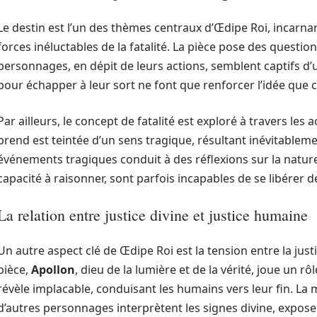
Le destin est l’un des thèmes centraux d’Œdipe Roi, incarnan
forces inéluctables de la fatalité. La pièce pose des questio
personnages, en dépit de leurs actions, semblent captifs d’u
pour échapper à leur sort ne font que renforcer l’idée que 
Par ailleurs, le concept de fatalité est exploré à travers les
prend est teintée d’un sens tragique, résultant inévitableme
événements tragiques conduit à des réflexions sur la nat
capacité à raisonner, sont parfois incapables de se libérer de
La relation entre justice divine et justice humaine
Un autre aspect clé de Œdipe Roi est la tension entre la justi
pièce,
Apollon
, dieu de la lumière et de la vérité, joue un rô
révèle implacable, conduisant les humains vers leur fin. La
d’autres personnages interprètent les signes divine, expo