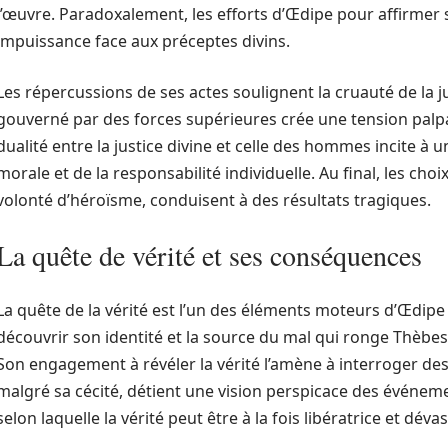
l’œuvre. Paradoxalement, les efforts d’Œdipe pour affirmer
impuissance face aux préceptes divins.
Les répercussions de ses actes soulignent la cruauté de la j
gouverné par des forces supérieures crée une tension palpa
dualité entre la justice divine et celle des hommes incite à 
morale et de la responsabilité individuelle. Au final, les ch
volonté d’héroïsme, conduisent à des résultats tragiques.
La quête de vérité et ses conséquences
La quête de la vérité est l’un des éléments moteurs d’Œdipe 
découvrir son identité et la source du mal qui ronge Thèbe
Son engagement à révéler la vérité l’amène à interroger des 
malgré sa cécité, détient une vision perspicace des événe
selon laquelle la vérité peut être à la fois libératrice et dévas