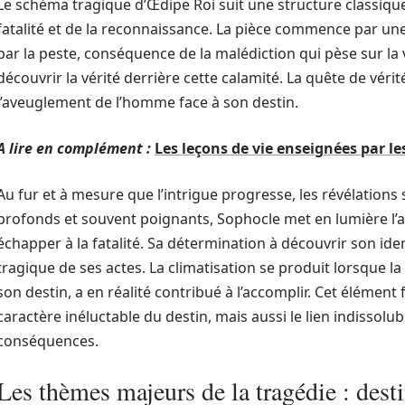
Le schéma tragique d’Œdipe Roi suit une structure classiqu
fatalité et de la reconnaissance. La pièce commence par un
par la peste, conséquence de la malédiction qui pèse sur la v
découvrir la vérité derrière cette calamité. La quête de véri
l’aveuglement de l’homme face à son destin.
A lire en complément :
Les leçons de vie enseignées par 
Au fur et à mesure que l’intrigue progresse, les révélations
profonds et souvent poignants, Sophocle met en lumière l’a
échapper à la fatalité. Sa détermination à découvrir son ide
tragique de ses actes. La climatisation se produit lorsque la 
son destin, a en réalité contribué à l’accomplir. Cet élémen
caractère inéluctable du destin, mais aussi le lien indissolu
conséquences.
Les thèmes majeurs de la tragédie : destin