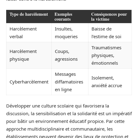
Type de harcèlement
Exemples
Conséquences pour
courants
la victime
Harcèlement
Insultes,
Baisse de
verbal
moqueries
l’estime de soi
Traumatismes
Harcèlement
Coups,
physiques,
physique
agressions
émotionnels
Messages
Isolement,
Cyberharcèlement
diffamatoires
anxiété accrue
en ligne
Développer une culture scolaire qui favorisera la
discussion, la sensibilisation et la solidarité est un impératif
pour bâtir un environnement éducatif propice. Par cette
approche multidisciplinaire et communautaire, les
établissements peuvent devenir des lieux de protection et