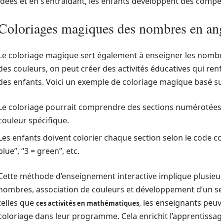
idées et en s’entraidant, les enfants développent des compé
Coloriages magiques des nombres en an
Le coloriage magique sert également à enseigner les nombre
des couleurs, on peut créer des activités éducatives qui 
des enfants. Voici un exemple de coloriage magique basé su
Le coloriage pourrait comprendre des sections numérotées
couleur spécifique.
Les enfants doivent colorier chaque section selon le code c
blue”, “3 = green”, etc.
Cette méthode d’enseignement interactive implique plusieur
nombres, association de couleurs et développement d’un sen
telles que
, les enseignants peu
ces activités en mathématiques
coloriage dans leur programme. Cela enrichit l’apprentissa