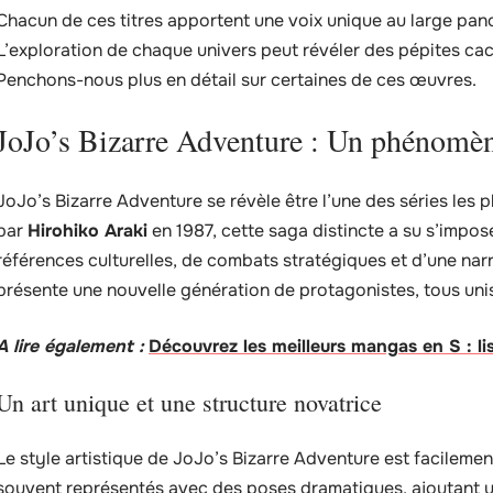
Chacun de ces titres apportent une voix unique au large pan
L’exploration de chaque univers peut révéler des pépites cac
Penchons-nous plus en détail sur certaines de ces œuvres.
JoJo’s Bizarre Adventure : Un phénomèn
JoJo’s Bizarre Adventure se révèle être l’une des séries les p
par
Hirohiko Araki
en 1987, cette saga distincte a su s’impo
références culturelles, de combats stratégiques et d’une narr
présente une nouvelle génération de protagonistes, tous uni
A lire également :
Découvrez les meilleurs mangas en S : li
Un art unique et une structure novatrice
Le style artistique de JoJo’s Bizarre Adventure est facilem
souvent représentés avec des poses dramatiques, ajoutant un