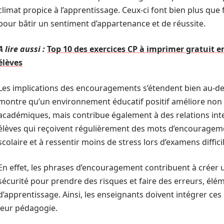
climat propice à l’apprentissage. Ceux-ci font bien plus que fl
pour bâtir un sentiment d’appartenance et de réussite.
A lire aussi :
Top 10 des exercices CP à imprimer gratuit e
élèves
Les implications des encouragements s’étendent bien au-del
montre qu’un environnement éducatif positif améliore non
académiques, mais contribue également à des relations int
élèves qui reçoivent régulièrement des mots d’encourageme
scolaire et à ressentir moins de stress lors d’examens diffici
En effet, les phrases d’encouragement contribuent à créer 
sécurité pour prendre des risques et faire des erreurs, élé
d’apprentissage. Ainsi, les enseignants doivent intégrer ce
leur pédagogie.