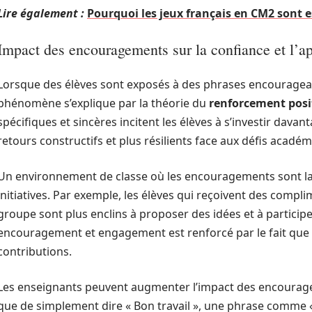
Lire également :
Pourquoi les jeux français en CM2 sont es
Impact des encouragements sur la confiance et l’a
Lorsque des élèves sont exposés à des phrases encourageant
phénomène s’explique par la théorie du
renforcement posi
spécifiques et sincères incitent les élèves à s’investir davan
retours constructifs et plus résilients face aux défis acadé
Un environnement de classe où les encouragements sont la 
initiatives. Par exemple, les élèves qui reçoivent des compli
groupe sont plus enclins à proposer des idées et à participe
encouragement et engagement est renforcé par le fait que l
contributions.
Les enseignants peuvent augmenter l’impact des encourage
que de simplement dire « Bon travail », une phrase comme « 