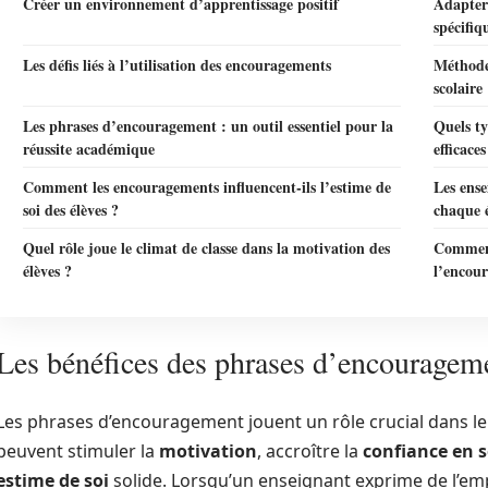
Créer un environnement d’apprentissage positif
Adapter
spécifiq
Les défis liés à l’utilisation des encouragements
Méthode
scolaire
Les phrases d’encouragement : un outil essentiel pour la
Quels ty
réussite académique
efficaces
Comment les encouragements influencent-ils l’estime de
Les ense
soi des élèves ?
chaque é
Quel rôle joue le climat de classe dans la motivation des
Comment 
élèves ?
l’encour
Les bénéfices des phrases d’encourageme
Les phrases d’encouragement jouent un rôle crucial dans le 
peuvent stimuler la
motivation
, accroître la
confiance en s
estime de soi
solide. Lorsqu’un enseignant exprime de l’empa