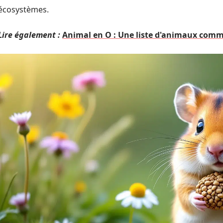
écosystèmes.
Lire également :
Animal en O : Une liste d'animaux comm