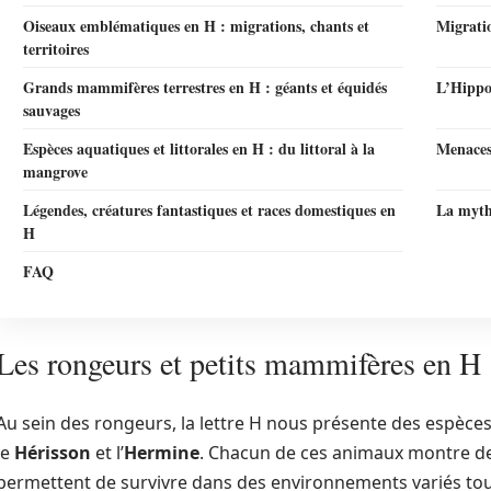
Oiseaux emblématiques en H : migrations, chants et
Migratio
territoires
Grands mammifères terrestres en H : géants et équidés
L’Hippop
sauvages
Espèces aquatiques et littorales en H : du littoral à la
Menaces 
mangrove
Légendes, créatures fantastiques et races domestiques en
La mytho
H
FAQ
Les rongeurs et petits mammifères en H 
Au sein des rongeurs, la lettre H nous présente des espèc
le
Hérisson
et l’
Hermine
. Chacun de ces animaux montre de
permettent de survivre dans des environnements variés tout