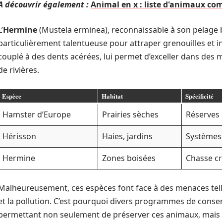
A découvrir également :
Animal en x : liste d'animaux com
L’
Hermine
(Mustela erminea), reconnaissable à son pelage bl
particulièrement talentueuse pour attraper grenouilles et 
couplé à des dents acérées, lui permet d’exceller dans des mi
de rivières.
Espèce
Habitat
Spécificité
Hamster d’Europe
Prairies sèches
Réserves 
Hérisson
Haies, jardins
Systèmes
Hermine
Zones boisées
Chasse cr
Malheureusement, ces espèces font face à des menaces tell
et la pollution. C’est pourquoi divers programmes de conse
permettant non seulement de préserver ces animaux, mais aus