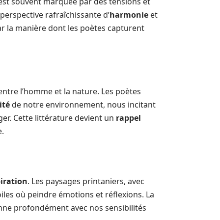
 est souvent marquée par des tensions et
perspective rafraîchissante d’
harmonie
et
par la manière dont les poètes capturent
ntre l’homme et la nature. Les poètes
ité
de notre environnement, nous incitant
r. Cette littérature devient un
rappel
e.
iration
. Les paysages printaniers, avec
toiles où peindre émotions et réflexions. La
nne profondément avec nos sensibilités