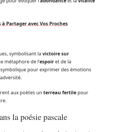
age pour évoquer l’
abondance
et la
vitalité
s à Partager avec Vos Proches
ques, symbolisant la
victoire sur
ne métaphore de l’
espoir
et de la
te symbolique pour exprimer des émotions
’adversité.
frent aux poètes un
terreau fertile
pour
re.
ans la poésie pascale