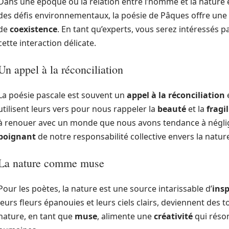
Dans une époque où la relation entre l’homme et la nature
des défis environnementaux, la poésie de Pâques offre une 
de
coexistence
. En tant qu’experts, vous serez intéressés 
cette interaction délicate.
Un appel à la réconciliation
La poésie pascale est souvent un
appel à la réconciliation
e
utilisent leurs vers pour nous rappeler la
beauté
et la
fragil
à renouer avec un monde que nous avons tendance à néglige
poignant
de notre responsabilité collective envers la natur
La nature comme muse
Pour les poètes, la nature est une source intarissable d’
insp
leurs fleurs épanouies et leurs ciels clairs, deviennent des 
nature, en tant que
muse
, alimente une
créativité
qui réso