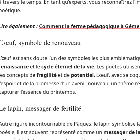
à travers le temps. En tant qu’experts, vous reconnaîtrez l
poétique.
Lire également :
Comment la ferme pédagogique à Gémeno
L’œuf, symbole de renouveau
L’œuf est sans doute l’un des symboles les plus emblématiqu
renaissance
et le
cycle éternel de la vie
. Les poètes utilis
les concepts de
fragilité
et de
potentiel
. L’œuf, avec sa co
l’espoir et de la promesse d’un avenir nouveau, un thème r
capturer l’essence du printemps.
Le lapin, messager de fertilité
Autre figure incontournable de Pâques, le lapin symbolise l
poésie, il est souvent représenté comme un
messager de l