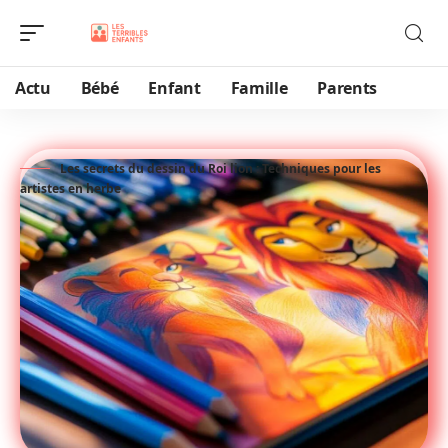
Actu
Bébé
Enfant
Famille
Parents
Les secrets du dessin du Roi lion : Techniques pour les
artistes en herbe