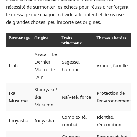
nécessité de surmonter les échecs pour réussir, renforçant
le message que chaque individu a le potentiel de réaliser
de grandes choses, peu importe ses origines.
Personnage
Origine
Traits
Thèmes abordés
principaux
Avatar : Le
Dernier
Sagesse,
Iroh
Amour, famille
Maître de
humour
l’Air
Shinryaku!
Ika
Protection de
Ika
Naïveté, force
Musume
l’environnement
Musume
Complexité,
Identité,
Inuyasha
Inuyasha
combat
rédemption
Courage,
Responsabilité,