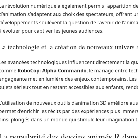
La révolution numérique a également permis l’apparition de 
d’animation s’adaptent aux choix des spectateurs, offrant un
développements soulèvent la question de l’avenir de l’anima
à évoluer pour captiver les jeunes audiences.
La technologie et la création de nouveaux univers
Les avancées technologiques influencent directement la qua
comme
RoboCop: Alpha Commando
, le mariage entre tec
engageante met en lumière des enjeux contemporains. Les 
sujets sérieux tout en restant accessibles aux enfants, renda
L’utilisation de nouveaux outils d’animation 3D améliore aus
permet d’enrichir les récits par des expériences plus immer
ainsi plongés dans un monde qui stimule leur imagination 
La popularité des dessins animés R dans 