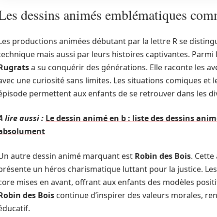
Les dessins animés emblématiques com
Les productions animées débutant par la lettre R se disting
technique mais aussi par leurs histoires captivantes. Parmi 
Rugrats
a su conquérir des générations. Elle raconte les a
avec une curiosité sans limites. Les situations comiques et
épisode permettent aux enfants de se retrouver dans les d
A lire aussi :
Le dessin animé en b : liste des dessins an
absolument
Un autre dessin animé marquant est
Robin des Bois
. Cett
présente un héros charismatique luttant pour la justice. Les
core mises en avant, offrant aux enfants des modèles positi
Robin des Bois
continue d’inspirer des valeurs morales, rend
éducatif.