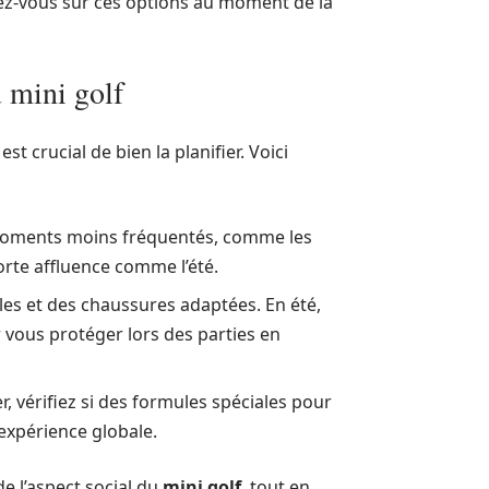
mez-vous sur ces options au moment de la
 mini golf
st crucial de bien la planifier. Voici
es moments moins fréquentés, comme les
rte affluence comme l’été.
es et des chaussures adaptées. En été,
vous protéger lors des parties en
r, vérifiez si des formules spéciales pour
’expérience globale.
e l’aspect social du
mini golf
, tout en