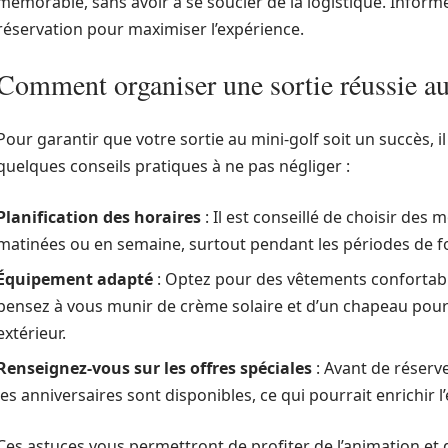
mémorable, sans avoir à se soucier de la logistique. Infor
réservation pour maximiser l’expérience.
Comment organiser une sortie réussie au
Pour garantir que votre sortie au mini-golf soit un succès, il e
quelques conseils pratiques à ne pas négliger :
Planification des horaires
: Il est conseillé de choisir d
matinées ou en semaine, surtout pendant les périodes de fo
Équipement adapté
: Optez pour des vêtements confortabl
pensez à vous munir de crème solaire et d’un chapeau pour 
extérieur.
Renseignez-vous sur les offres spéciales
: Avant de réserve
les anniversaires sont disponibles, ce qui pourrait enrichir l
Ces astuces vous permettront de profiter de l’animation et d