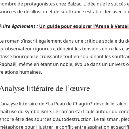
nombre de protagonistes chez Balzac. L’idée que le succès 
sources de désillusion et de souffrance est abordée avec un
A lire également :
Un guide pour explorer l'Arena à Versai
Le roman s’inscrit également dans une critique sociale du 
qu’observateur rigoureux, dépeint les tensions entre les clas
classe bourgeoise croissante tout en soulignant les souffran
Raphaël, même en étant un noble, évolue dans un univers où
relations humaines.
Analyse littéraire de l’œuvre
L’analyse littéraire de *La Peau de Chagrin* dévoile le talen
maîtrise du symbolisme. Le roman s’articule autour du conce
encore être des sources d’autodestruction. Le talisman, pièc
métaphore pour illustrer le conflit entre aspiration et sacrif