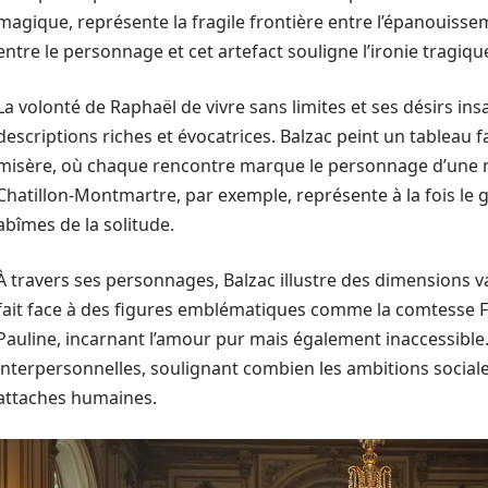
magique, représente la fragile frontière entre l’épanouisseme
entre le personnage et cet artefact souligne l’ironie tragiq
La volonté de Raphaël de vivre sans limites et ses désirs i
descriptions riches et évocatrices. Balzac peint un tableau f
misère, où chaque rencontre marque le personnage d’une ma
Chatillon-Montmartre, par exemple, représente à la fois le gl
abîmes de la solitude.
À travers ses personnages, Balzac illustre des dimensions 
fait face à des figures emblématiques comme la comtesse Fœ
Pauline, incarnant l’amour pur mais également inaccessible. 
interpersonnelles, soulignant combien les ambitions social
attaches humaines.