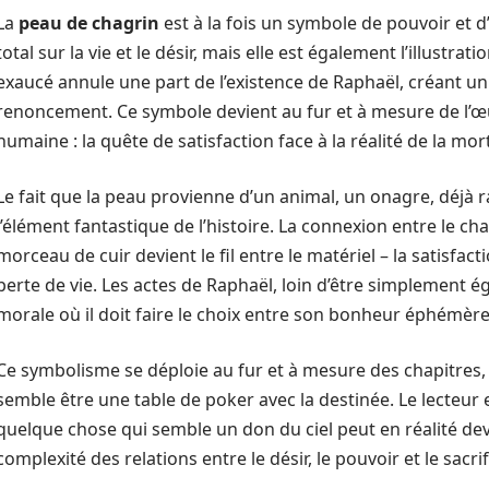
La
peau de chagrin
est à la fois un symbole de pouvoir et d’
total sur la vie et le désir, mais elle est également l’illustr
exaucé annule une part de l’existence de Raphaël, créant un
renoncement. Ce symbole devient au fur et à mesure de l’
humaine : la quête de satisfaction face à la réalité de la mort
Le fait que la peau provienne d’un animal, un onagre, déjà 
l’élément fantastique de l’histoire. La connexion entre le char
morceau de cuir devient le fil entre le matériel – la satisfact
perte de vie. Les actes de Raphaël, loin d’être simplement 
morale où il doit faire le choix entre son bonheur éphémère
Ce symbolisme se déploie au fur et à mesure des chapitres,
semble être une table de poker avec la destinée. Le lecteur es
quelque chose qui semble un don du ciel peut en réalité deve
complexité des relations entre le désir, le pouvoir et le sacrif