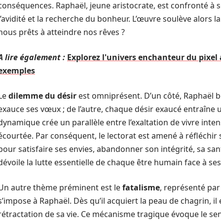
conséquences. Raphaël, jeune aristocrate, est confronté à s
l’avidité et la recherche du bonheur. L’œuvre soulève alors l
nous prêts à atteindre nos rêves ?
A lire également :
Explorez l'univers enchanteur du pixel 
exemples
Le
dilemme du désir
est omniprésent. D’un côté, Raphaël bé
exauce ses vœux ; de l’autre, chaque désir exaucé entraîne 
dynamique crée un parallèle entre l’exaltation de vivre inte
écourtée. Par conséquent, le lectorat est amené à réfléchir s
pour satisfaire ses envies, abandonner son intégrité, sa sant
dévoile la lutte essentielle de chaque être humain face à ses
Un autre thème préminent est le
fatalisme
, représenté par
s’impose à Raphaël. Dès qu’il acquiert la peau de chagrin, il e
rétractation de sa vie. Ce mécanisme tragique évoque le 