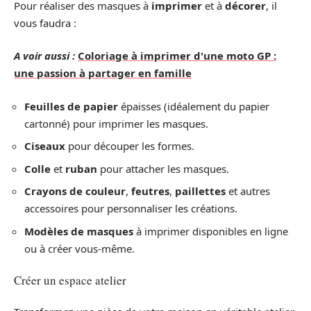
Pour réaliser des masques à
imprimer
et à
décorer
, il
vous faudra :
A voir aussi :
Coloriage à imprimer d'une moto GP :
une passion à partager en famille
Feuilles de papier
épaisses (idéalement du papier
cartonné) pour imprimer les masques.
Ciseaux
pour découper les formes.
Colle
et
ruban
pour attacher les masques.
Crayons de couleur
,
feutres
,
paillettes
et autres
accessoires pour personnaliser les créations.
Modèles de masques
à imprimer disponibles en ligne
ou à créer vous-même.
Créer un espace atelier