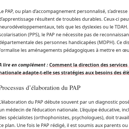
Le PAP, ou plan d’accompagnement personnalisé, s’adresse au
d’apprentissage résultent de troubles durables. Ceux-ci pe
neurodéveloppementaux, tels que les dyslexies ou le TDAH.
scolarisation (PPS), le PAP ne nécessite pas de reconnaissa
départementale des personnes handicapées (MDPH). Ce dispos
formalise les aménagements pédagogiques à mettre en œuvr
A lire en complément :
Comment la direction des services
nationale adapte-t-elle ses stratégies aux besoins des él
Processus d’élaboration du PAP
L’élaboration du PAP débute souvent par un diagnostic pos
un médecin de l’éducation nationale. L’équipe éducative, in
des spécialistes (orthophonistes, psychologues), doit travai
ce plan. Une fois le PAP rédigé, il est soumis aux parents o