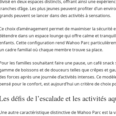
divisé en deux espaces distincts, offrant ainsi une expérien
tranches d’âge. Les plus jeunes peuvent profiter d’un envir
grands peuvent se lancer dans des activités à sensations.
Ce choix d’aménagement permet de maximiser la sécurité et l
détendre dans un espace lounge qui offre calme et tranquilli
enfants. Cette configuration rend Wahoo Parc particulièreme
un cadre familial où chaque membre trouve sa place.
Pour les familles souhaitant faire une pause, un café snack
gamme de boissons et de douceurs telles que crêpes et gau
des forces après une journée d’activités intenses. Ce modèle
pensé pour le confort, est aujourd’hui un critère de choix 
Les défis de l’escalade et les activités a
Une autre caractéristique distinctive de Wahoo Parc est la va