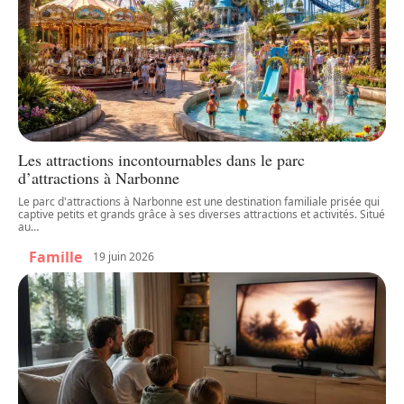
Les attractions incontournables dans le parc
d’attractions à Narbonne
Le parc d'attractions à Narbonne est une destination familiale prisée qui
captive petits et grands grâce à ses diverses attractions et activités. Situé
au
…
Famille
19 juin 2026