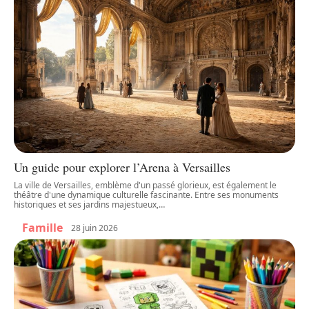
Un guide pour explorer l’Arena à Versailles
La ville de Versailles, emblème d'un passé glorieux, est également le
théâtre d'une dynamique culturelle fascinante. Entre ses monuments
historiques et ses jardins majestueux,
…
Famille
28 juin 2026