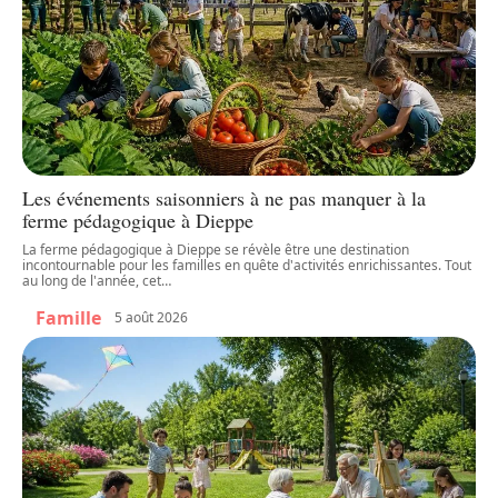
Les événements saisonniers à ne pas manquer à la
ferme pédagogique à Dieppe
La ferme pédagogique à Dieppe se révèle être une destination
incontournable pour les familles en quête d'activités enrichissantes. Tout
au long de l'année, cet
…
Famille
5 août 2026