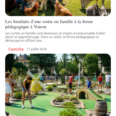
Les bienfaits d’une sortie en famille à la ferme
pédagogique à Voiron
Les sorties en famille sont devenues un moyen incontournable d'allier
plaisir et apprentissage. Dans ce cadre, la ferme pédagogique se
démarque en offrant une
…
Famille
17 juillet 2026