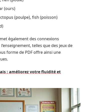
ar (ours)
octopus (poulpe), fish (poisson)
d)
permet également des connexions
e l’enseignement, telles que des jeux de
us forme de PDF offre ainsi une
ques.
is : améliorez votre fluidité et