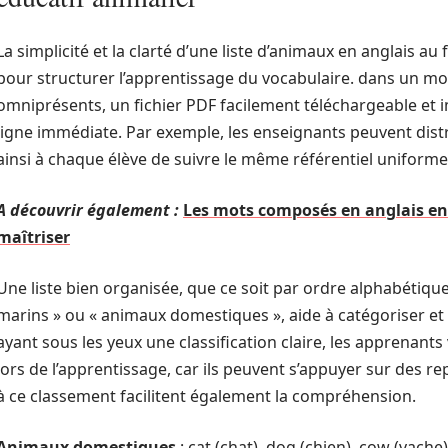
La simplicité et la clarté d’une liste d’animaux en anglais a
pour structurer l’apprentissage du vocabulaire. dans un mo
omniprésents, un fichier PDF facilement téléchargeable et i
ligne immédiate. Par exemple, les enseignants peuvent dis
ainsi à chaque élève de suivre le même référentiel uniforme
A découvrir également :
Les mots composés en anglais en 
maîtriser
Une liste bien organisée, que ce soit par ordre alphabéti
marins » ou « animaux domestiques », aide à catégoriser e
ayant sous les yeux une classification claire, les apprenants
lors de l’apprentissage, car ils peuvent s’appuyer sur des r
à ce classement facilitent également la compréhension.
Animaux domestiques
: cat (chat), dog (chien), cow (vache