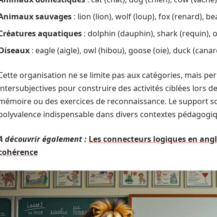
Animaux sauvages
: lion (lion), wolf (loup), fox (renard), be
Créatures aquatiques
: dolphin (dauphin), shark (requin), 
Oiseaux
: eagle (aigle), owl (hibou), goose (oie), duck (canar
Cette organisation ne se limite pas aux catégories, mais 
intersubjectives pour construire des activités ciblées lors d
mémoire ou des exercices de reconnaissance. Le support so
polyvalence indispensable dans divers contextes pédagogi
A découvrir également :
Les connecteurs logiques en angla
cohérence