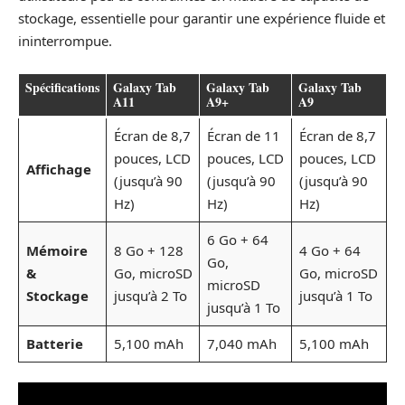
stockage, essentielle pour garantir une expérience fluide et
ininterrompue.
Spécifications
Galaxy Tab
Galaxy Tab
Galaxy Tab
A11
A9+
A9
Écran de 8,7
Écran de 11
Écran de 8,7
pouces, LCD
pouces, LCD
pouces, LCD
Affichage
(jusqu’à 90
(jusqu’à 90
(jusqu’à 90
Hz)
Hz)
Hz)
6 Go + 64
Mémoire
8 Go + 128
4 Go + 64
Go,
&
Go, microSD
Go, microSD
microSD
Stockage
jusqu’à 2 To
jusqu’à 1 To
jusqu’à 1 To
Batterie
5,100 mAh
7,040 mAh
5,100 mAh