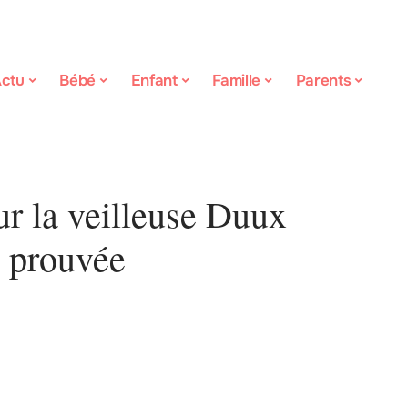
ctu
Bébé
Enfant
Famille
Parents
r la veilleuse Duux
é prouvée