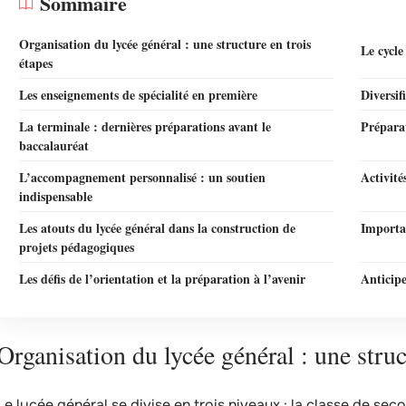
Sommaire
Organisation du lycée général : une structure en trois
Le cycle
étapes
Les enseignements de spécialité en première
Diversif
La terminale : dernières préparations avant le
Préparat
baccalauréat
L’accompagnement personnalisé : un soutien
Activité
indispensable
Les atouts du lycée général dans la construction de
Importa
projets pédagogiques
Les défis de l’orientation et la préparation à l’avenir
Anticipe
Organisation du lycée général : une struc
Le lycée général se divise en trois niveaux : la classe de sec