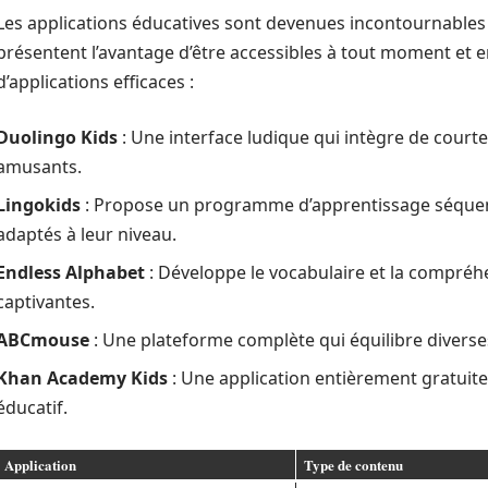
Les applications éducatives sont devenues incontournables 
présentent l’avantage d’être accessibles à tout moment et e
d’applications efficaces :
Duolingo Kids
: Une interface ludique qui intègre de courte
amusants.
Lingokids
: Propose un programme d’apprentissage séquencé
adaptés à leur niveau.
Endless Alphabet
: Développe le vocabulaire et la compréh
captivantes.
ABCmouse
: Une plateforme complète qui équilibre diverses
Khan Academy Kids
: Une application entièrement gratuit
éducatif.
Application
Type de contenu