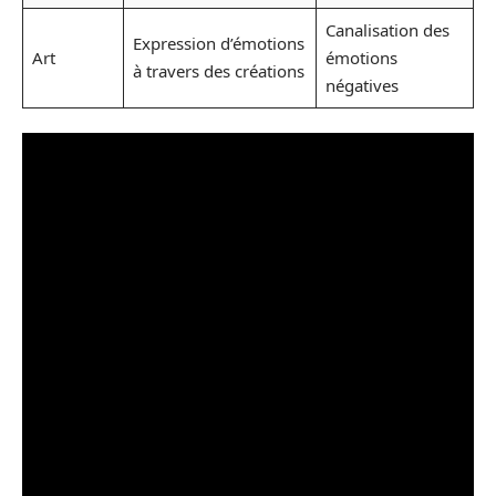
Canalisation des
Expression d’émotions
Art
émotions
à travers des créations
négatives