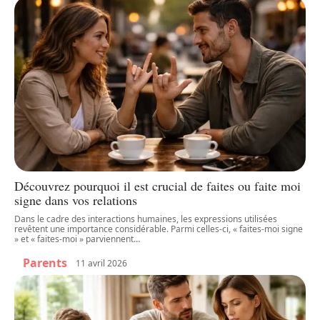
Découvrez pourquoi il est crucial de faites ou faite moi
signe dans vos relations
Dans le cadre des interactions humaines, les expressions utilisées
revêtent une importance considérable. Parmi celles-ci, « faites-moi signe
» et « faites-moi » parviennent
…
Parents
11 avril 2026