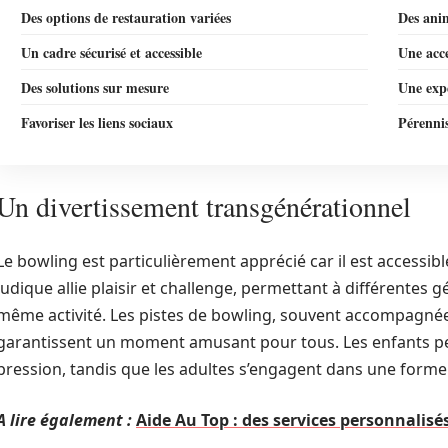
Des options de restauration variées
Des anim
Un cadre sécurisé et accessible
Une acce
Des solutions sur mesure
Une expé
Favoriser les liens sociaux
Pérenni
Un divertissement transgénérationnel
Le bowling est particulièrement apprécié car il est accessible
ludique allie plaisir et challenge, permettant à différentes
même activité. Les pistes de bowling, souvent accompagnées
garantissent un moment amusant pour tous. Les enfants peuv
pression, tandis que les adultes s’engagent dans une forme
A lire également :
Aide Au Top : des services personnalisés