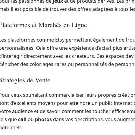
pour les passionnés de
jeux
et de produits dérivés. Les prix 
mais il est possible de trouver des offres adaptées à tous l
Plateformes et Marchés en Ligne
Les plateformes comme Etsy permettent également de trou
personnalisées. Cela offre une expérience d’achat plus artisa
d’interagir directement avec les créateurs. Ces espaces dev
dénicher des coloriages rares ou personnalisés de perso
Stratégies de Vente
Pour ceux souhaitant commercialiser leurs propres créations
sont d’excellents moyens pour atteindre un public internatio
votre audience et de savoir comment les toucher efficacemen
tels que
call
ou
photos
dans vos descriptions, vous augmentez
potentiels.