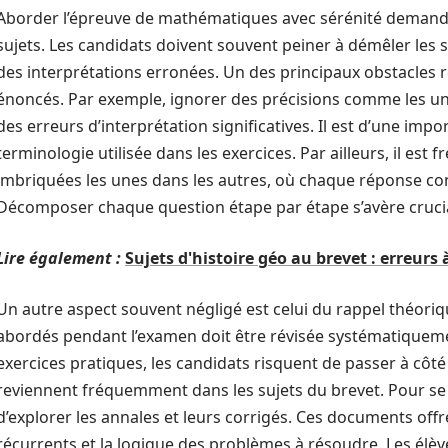
Aborder l’épreuve de mathématiques avec sérénité deman
sujets. Les candidats doivent souvent peiner à démêler les s
des interprétations erronées. Un des principaux obstacles ré
énoncés. Par exemple, ignorer des précisions comme les u
des erreurs d’interprétation significatives. Il est d’une impo
terminologie utilisée dans les exercices. Par ailleurs, il est
imbriquées les unes dans les autres, où chaque réponse cons
Décomposer chaque question étape par étape s’avère crucial 
Lire également :
Sujets d'histoire géo au brevet : erreurs
Un autre aspect souvent négligé est celui du rappel théori
abordés pendant l’examen doit être révisée systématiquem
exercices pratiques, les candidats risquent de passer à cô
reviennent fréquemment dans les sujets du brevet. Pour se p
d’explorer les annales et leurs corrigés. Ces documents off
récurrents et la logique des problèmes à résoudre. Les élèv