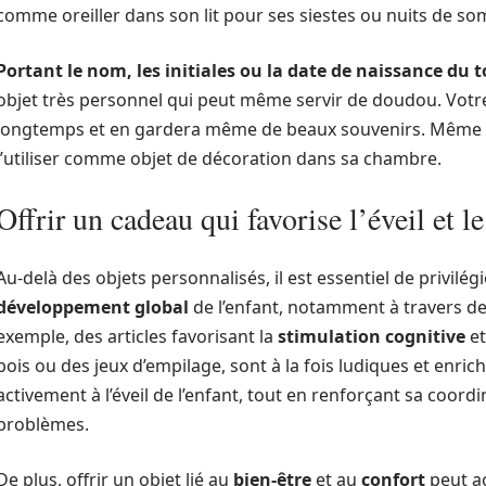
comme oreiller dans son lit pour ses siestes ou nuits de so
Portant le nom, les initiales ou la date de naissance du t
objet très personnel qui peut même servir de doudou. Votre
longtemps et en gardera même de beaux souvenirs. Même à l
l’utiliser comme objet de décoration dans sa chambre.
Offrir un cadeau qui favorise l’éveil et le
Au-delà des objets personnalisés, il est essentiel de privilé
développement global
de l’enfant, notamment à travers de
exemple, des articles favorisant la
stimulation cognitive
et
bois ou des jeux d’empilage, sont à la fois ludiques et enric
activement à l’éveil de l’enfant, tout en renforçant sa coord
problèmes.
De plus, offrir un objet lié au
bien-être
et au
confort
peut a