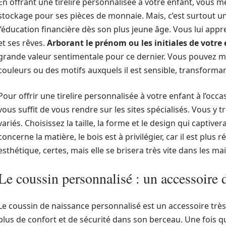
En offrant une tirelire personnalisée à votre enfant, vous m
stockage pour ses pièces de monnaie. Mais, c’est surtout une
l’éducation financière dès son plus jeune âge. Vous lui app
et ses rêves.
Arborant le prénom ou les initiales de votre
grande valeur sentimentale pour ce dernier. Vous pouvez m
couleurs ou des motifs auxquels il est sensible, transforman
Pour offrir une tirelire personnalisée à votre enfant à l’occ
vous suffit de vous rendre sur les sites spécialisés. Vous y 
variés. Choisissez la taille, la forme et le design qui captiver
concerne la matière, le bois est à privilégier, car il est plus
esthétique, certes, mais elle se brisera très vite dans les ma
Le coussin personnalisé : un accessoire 
Le coussin de naissance personnalisé est un accessoire très u
plus de confort et de sécurité dans son berceau. Une fois que