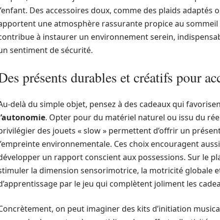
l’enfant. Des accessoires doux, comme des plaids adaptés ou
apportent une atmosphère rassurante propice au sommeil et
contribue à instaurer un environnement serein, indispens
un sentiment de sécurité.
Des présents durables et créatifs pour a
Au-delà du simple objet, pensez à des cadeaux qui favorisen
l’autonomie
. Opter pour du matériel naturel ou issu du réem
privilégier des jouets « slow » permettent d’offrir un présent
l’empreinte environnementale. Ces choix encouragent aussi l
développer un rapport conscient aux possessions. Sur le pl
stimuler la dimension sensorimotrice, la motricité globale et
d’apprentissage par le jeu qui complètent joliment les cade
Concrètement, on peut imaginer des kits d’initiation musical