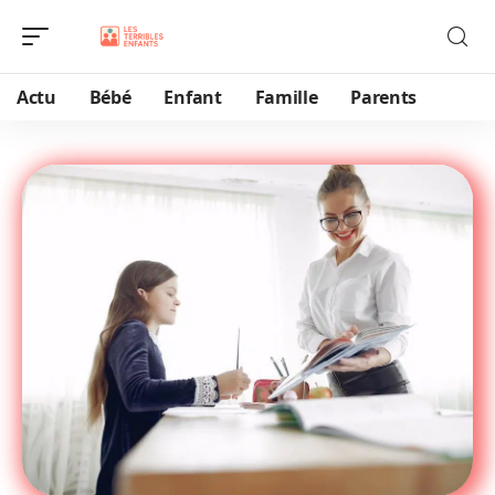
Actu
Bébé
Enfant
Famille
Parents