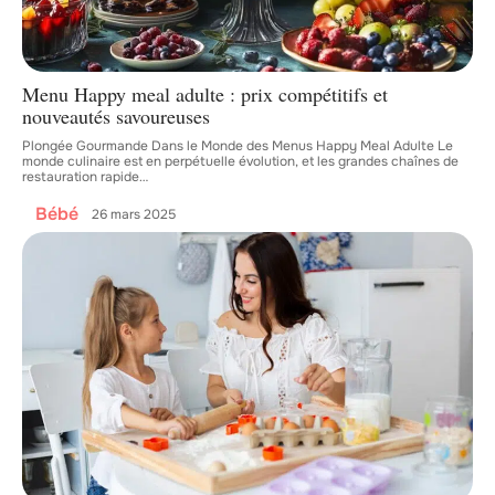
Menu Happy meal adulte : prix compétitifs et
nouveautés savoureuses
Plongée Gourmande Dans le Monde des Menus Happy Meal Adulte Le
monde culinaire est en perpétuelle évolution, et les grandes chaînes de
restauration rapide
…
Bébé
26 mars 2025