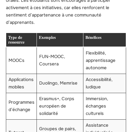
orales. Les étudiants sont encouragés à participer
activement à ces initiatives, car elles renforcent le
sentiment d’appartenance à une communauté
d’apprenants.
Type de
Exemples
Bénéfices
ressource
Flexibilité,
FUN-MOOC,
MOOCs
apprentissage
Coursera
autonome
Applications
Accessibilité,
Duolingo, Memrise
mobiles
ludique
Erasmus+, Corps
Immersion,
Programmes
européen de
échanges
d’échange
solidarité
culturels
Assistance
Groupes de pairs,