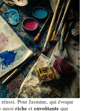
e réussi. Pour Jasmine, qui évoque
riche
envoûtante
re aussi
et
que