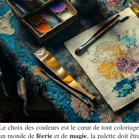
Le choix des couleurs est le cœur de tout coloriag
féerie
magie
un monde de
et de
, la palette doit êt