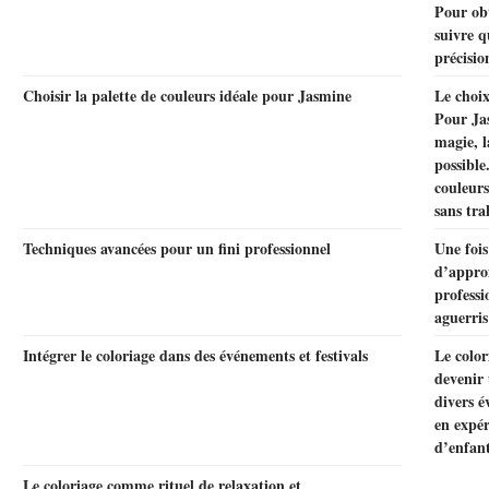
Pour obte
suivre q
précisio
Choisir la palette de couleurs idéale pour Jasmine
Le choix
Pour Ja
magie, l
possible
couleur
sans tra
Techniques avancées pour un fini professionnel
Une fois
d’approf
professi
aguerris
Intégrer le coloriage dans des événements et festivals
Le color
devenir 
divers é
en expér
d’enfant
Le coloriage comme rituel de relaxation et