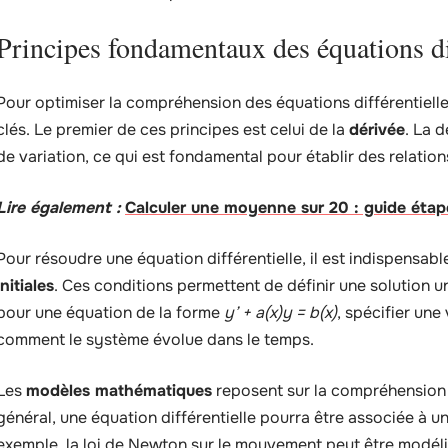
Principes fondamentaux des équations di
Pour optimiser la compréhension des équations différentielles,
clés. Le premier de ces principes est celui de la
dérivée
. La 
de variation, ce qui est fondamental pour établir des relation
Lire également :
Calculer une moyenne sur 20 : guide étap
Pour résoudre une équation différentielle, il est indispensa
initiales
. Ces conditions permettent de définir une solution 
pour une équation de la forme
y’ + a(x)y = b(x)
, spécifier une 
comment le système évolue dans le temps.
Les
modèles mathématiques
reposent sur la compréhension d
général, une équation différentielle pourra être associée 
exemple, la loi de Newton sur le mouvement peut être modélisé