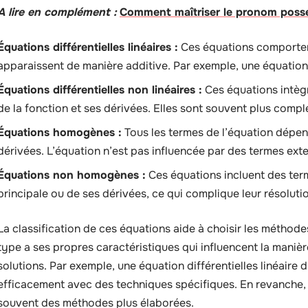
A lire en complément :
Comment maîtriser le pronom posses
Équations différentielles linéaires :
Ces équations comportent
apparaissent de manière additive. Par exemple, une équatio
Équations différentielles non linéaires :
Ces équations intèg
de la fonction et ses dérivées. Elles sont souvent plus compl
Équations homogènes :
Tous les termes de l’équation dépen
dérivées. L’équation n’est pas influencée par des termes exte
Équations non homogènes :
Ces équations incluent des ter
principale ou de ses dérivées, ce qui complique leur résoluti
La classification de ces équations aide à choisir les méthod
type a ses propres caractéristiques qui influencent la maniè
solutions. Par exemple, une équation différentielles linéaire 
efficacement avec des techniques spécifiques. En revanche, 
souvent des méthodes plus élaborées.