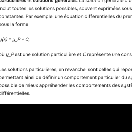
particulières
et
solutions générales
. La solution générale d’u
inclut toutes les solutions possibles, souvent exprimées so
constantes. Par exemple, une équation différentielles du pre
sous la forme :
y(x) = y_P + C,
où
y_P
est une solution particulière et
C
représente une cons
Les solutions particulières, en revanche, sont celles qui répo
permettant ainsi de définir un comportement particulier du sy
possible de mieux appréhender les comportements des systè
différentielles.